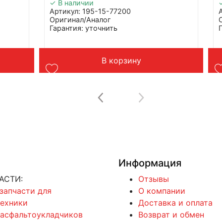
✓ В наличии
Артикул: 195-15-77200
Оригинал/Аналог
Гарантия: уточнить
Производитель: Advanced
Страна: Китай
торы
Подходит: бульдозера и экскаваторы
В корзину
Komatsu
Вес: до 1 кг
Информация
АСТИ:
Отзывы
 запчасти для
О компании
техники
Доставка и оплата
 асфальтоукладчиков
Возврат и обмен