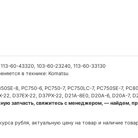
 113-60-43320, 103-60-23240, 113-60-33130
еняется в технике: Komatsu
0SE-8, PC750-6, PC750-7, PC750LC-7, PC750SE-7, PC80
-22, D37EX-22, D37PX-22, D21A-8E0, D20A-6, D20A-7, D
жную запчасть, свяжитесь с менеджером, — найдем, п
 курса рубля, актуальную цену на товар и наличие това