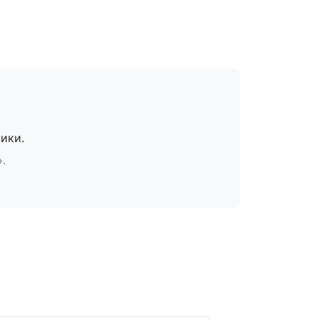
ики.
».