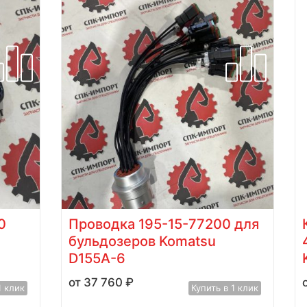
0
Проводка 195-15-77200 для
бульдозеров Komatsu
D155A-6
37 760
₽
1 клик
Купить в 1 клик