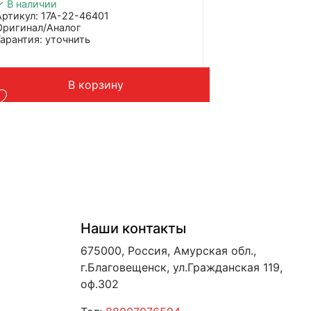
✓ В наличии
Артикул: 17А-22-46401
Оригинал/Аналог
Гарантия: уточнить
Производитель: Advanced
Страна: Китай
Подходит: бульдозера Komatsu
В корзину
Вес: 3 кг
Наши контакты
675000, Россия, Амурская обл.,
г.Благовещенск, ул.Гражданская 119,
оф.302