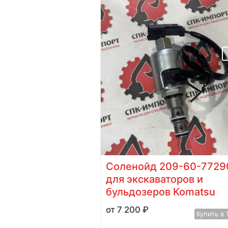
тый 154-15-
Соленойд 209-60-7729
льдозеров
для экскаваторов и
бульдозеров Komatsu
7 200
₽
Купить в 1 клик
Купить в 