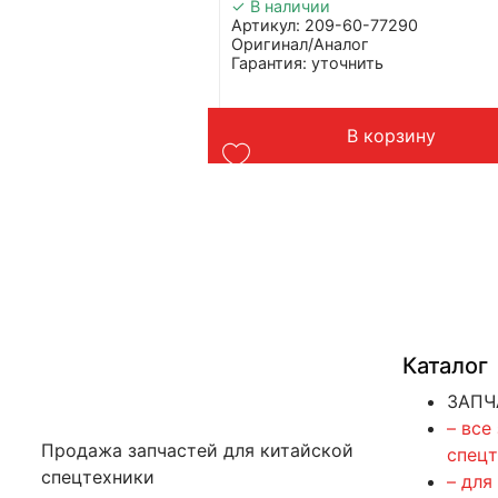
✓ В наличии
5561
Артикул: 209-60-77290
Оригинал/Аналог
ь
Гарантия: уточнить
dvanced
Производитель: Advanced
Страна: Китай
зер Komatsu
Подходит: бульдозера и экскава
орзину
В корзину
Komatsu
Вес: до 1 кг
Каталог
ЗАПЧ
– все
Продажа запчастей для китайской
спец
спецтехники
– для