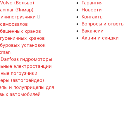
 Volvo (Вольво)
Гарантия
Yanmar (Янмар)
Новости
минипогрузчики
Контакты
Вопросы и ответы
 самосвалов
Вакансии
 башенных кранов
Акции и скидки
 гусеничных кранов
 буровых установок
cman
 Danfoss гидромоторы
льные электростанции
ные погрузчики
еры (автогрейдер)
епы и полуприцепы для
овых автомобилей