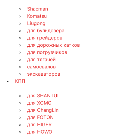
Shacman
Komatsu
Liugong
для бульдозера
для грейдеров
для дорожных катков
для погрузчиков
для тягачей
самосвалов
экскаваторов
КПП
для SHANTUI
для XCMG
для ChangLin
для FOTON
для HIGER
для HOWO