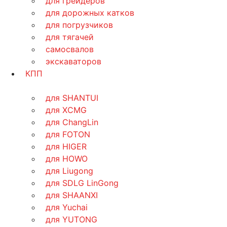
для грейдеров
для дорожных катков
для погрузчиков
для тягачей
самосвалов
экскаваторов
КПП
для SHANTUI
для XCMG
для ChangLin
для FOTON
для HIGER
для HOWO
для Liugong
для SDLG LinGong
для SHAANXI
для Yuchai
для YUTONG