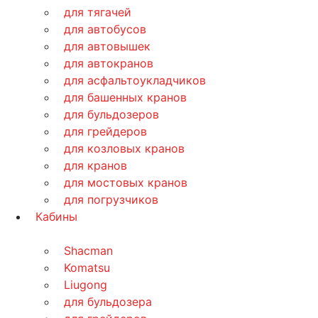
для тягачей
для автобусов
для автовышек
для автокранов
для асфальтоукладчиков
для башенных кранов
для бульдозеров
для грейдеров
для козловых кранов
для кранов
для мостовых кранов
для погрузчиков
Кабины
Shacman
Komatsu
Liugong
для бульдозера