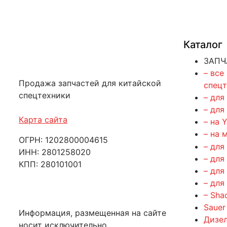
Каталог
ЗАПЧ
– все
Продажа запчастей для китайской
спец
спецтехники
– для
– для
Карта сайта
– на 
– на 
ОГРН: 1202800004615
– для
ИНН: 2801258020
– для
КПП: 280101001
– для
– для
– Sha
Sauer
Информация, размещенная на сайте
Дизе
носит исключительно