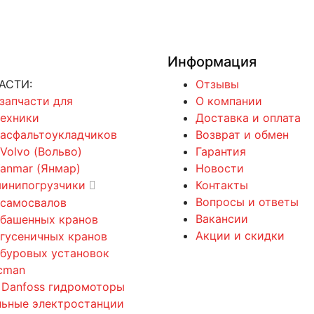
Информация
АСТИ:
Отзывы
 запчасти для
О компании
техники
Доставка и оплата
 асфальтоукладчиков
Возврат и обмен
 Volvo (Вольво)
Гарантия
Yanmar (Янмар)
Новости
минипогрузчики
Контакты
Вопросы и ответы
 самосвалов
Вакансии
 башенных кранов
Акции и скидки
 гусеничных кранов
 буровых установок
cman
 Danfoss гидромоторы
льные электростанции