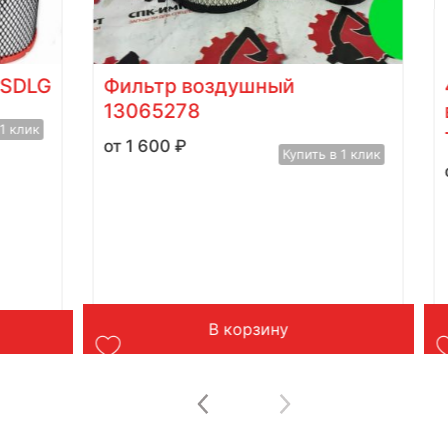
SDLG
Фильтр воздушный
13065278
1 клик
1 600
₽
Купить в 1 клик
В корзину