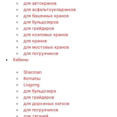
для автокранов
для асфальтоукладчиков
для башенных кранов
для бульдозеров
для грейдеров
для козловых кранов
для кранов
для мостовых кранов
для погрузчиков
Кабины
Shacman
Komatsu
Liugong
для бульдозера
для грейдеров
для дорожных катков
для погрузчиков
для тягачей