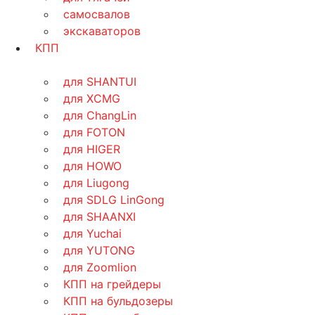
самосвалов
экскаваторов
КПП
для SHANTUI
для XCMG
для ChangLin
для FOTON
для HIGER
для HOWO
для Liugong
для SDLG LinGong
для SHAANXI
для Yuchai
для YUTONG
для Zoomlion
КПП на грейдеры
КПП на бульдозеры