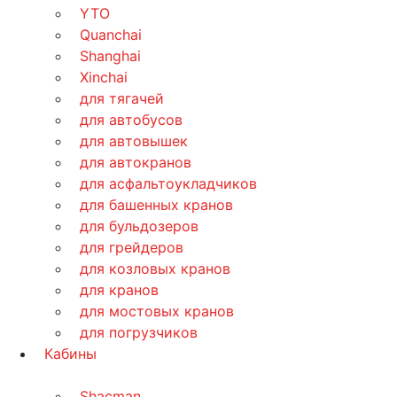
YTO
Quanchai
Shanghai
Xinchai
для тягачей
для автобусов
для автовышек
для автокранов
для асфальтоукладчиков
для башенных кранов
для бульдозеров
для грейдеров
для козловых кранов
для кранов
для мостовых кранов
для погрузчиков
Кабины
Shacman