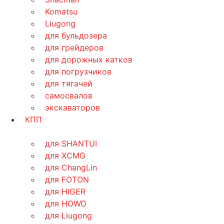
Komatsu
Liugong
для бульдозера
для грейдеров
для дорожных катков
для погрузчиков
для тягачей
самосвалов
экскаваторов
КПП
для SHANTUI
для XCMG
для ChangLin
для FOTON
для HIGER
для HOWO
для Liugong