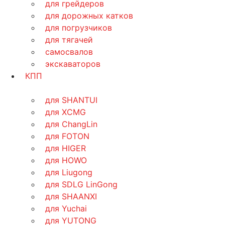
для грейдеров
для дорожных катков
для погрузчиков
для тягачей
самосвалов
экскаваторов
КПП
для SHANTUI
для XCMG
для ChangLin
для FOTON
для HIGER
для HOWO
для Liugong
для SDLG LinGong
для SHAANXI
для Yuchai
для YUTONG