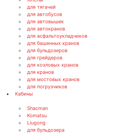
для тягачей
для автобусов
для автовышек
для автокранов
для асфальтоукладчиков
для башенных кранов
для бульдозеров
для грейдеров
для козловых кранов
для кранов
для мостовых кранов
для погрузчиков
Кабины
Shacman
Komatsu
Liugong
для бульдозера