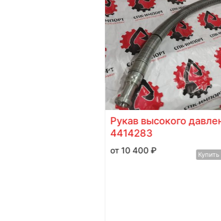
uzu 4HK1-414
Рукав высокого давлен
4414283
Купить в 1 клик
10 400
₽
Купить в 