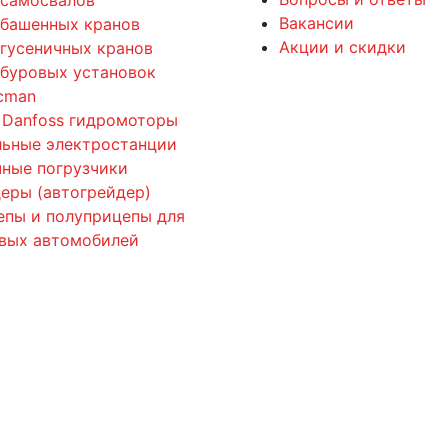
Вакансии
 башенных кранов
Акции и скидки
 гусеничных кранов
 буровых установок
cman
 Danfoss гидромоторы
льные электростанции
ные погрузчики
еры (автогрейдер)
епы и полуприцепы для
овых автомобилей