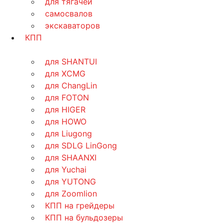
для тягачей
самосвалов
экскаваторов
КПП
для SHANTUI
для XCMG
для ChangLin
для FOTON
для HIGER
для HOWO
для Liugong
для SDLG LinGong
для SHAANXI
для Yuchai
для YUTONG
для Zoomlion
КПП на грейдеры
КПП на бульдозеры