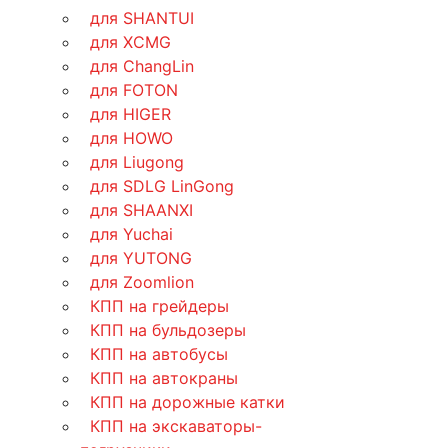
для SHANTUI
для XCMG
для ChangLin
для FOTON
для HIGER
для HOWO
для Liugong
для SDLG LinGong
для SHAANXI
для Yuchai
для YUTONG
для Zoomlion
КПП на грейдеры
КПП на бульдозеры
КПП на автобусы
КПП на автокраны
КПП на дорожные катки
КПП на экскаваторы-