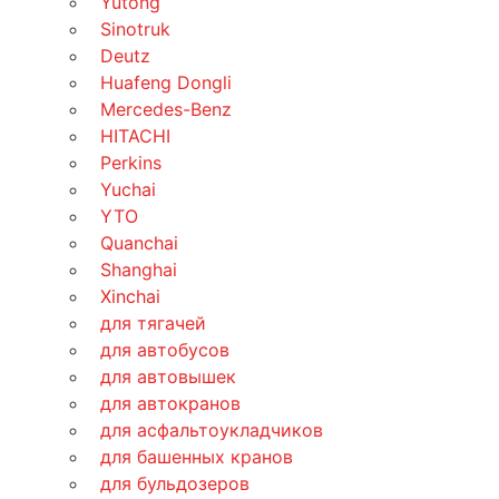
Yutong
Sinotruk
Deutz
Huafeng Dongli
Mercedes-Benz
HITACHI
Perkins
Yuchai
YTO
Quanchai
Shanghai
Xinchai
для тягачей
для автобусов
для автовышек
для автокранов
для асфальтоукладчиков
для башенных кранов
для бульдозеров