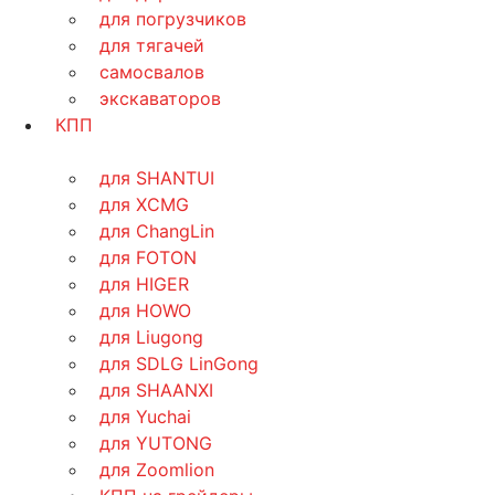
для погрузчиков
для тягачей
самосвалов
экскаваторов
КПП
для SHANTUI
для XCMG
для ChangLin
для FOTON
для HIGER
для HOWO
для Liugong
для SDLG LinGong
для SHAANXI
для Yuchai
для YUTONG
для Zoomlion