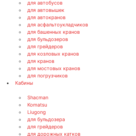
для автобусов
для автовышек
для автокранов
для асфальтоукладчиков
для башенных кранов
для бульдозеров
для грейдеров
для козловых кранов
для кранов
для мостовых кранов
для погрузчиков
Кабины
Shacman
Komatsu
Liugong
для бульдозера
для грейдеров
для дорожных катков