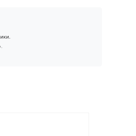
ики.
».