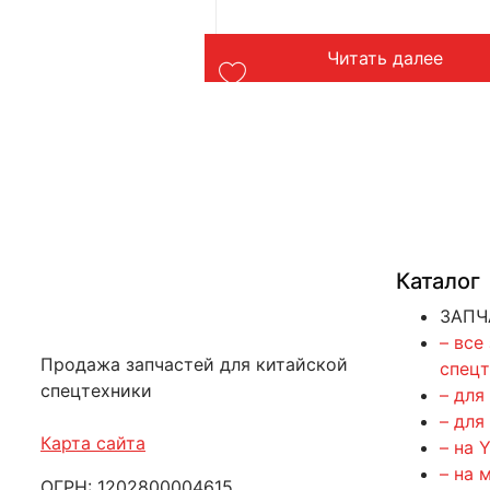
ть далее
Читать далее
Каталог
ЗАПЧ
– все
Продажа запчастей для китайской
спец
спецтехники
– для
– для
Карта сайта
– на 
– на 
ОГРН: 1202800004615