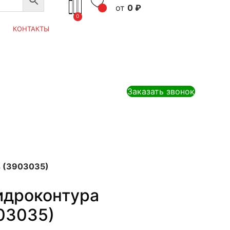
0
₽
0
КОНТАКТЫ
Заказать звонок
s (3903035)
идроконтура
03035)