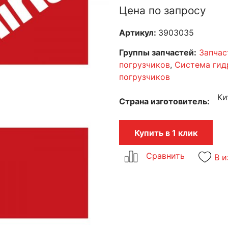
Цена по запросу
Артикул:
3903035
Группы запчастей:
Запчас
погрузчиков
,
Система гид
погрузчиков
Ки
Страна изготовитель
Купить в 1 клик
В и