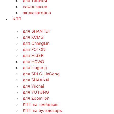
для тягачей
самосвалов
экскаваторов
КПП
для SHANTUI
для XCMG
для ChangLin
для FOTON
для HIGER
для HOWO
для Liugong
для SDLG LinGong
для SHAANXI
для Yuchai
для YUTONG
для Zoomlion
КПП на грейдеры
КПП на бульдозеры