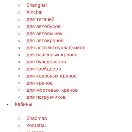
Shanghai
Xinchai
для тягачей
для автобусов
для автовышек
для автокранов
для асфальтоукладчиков
для башенных кранов
для бульдозеров
для грейдеров
для козловых кранов
для кранов
для мостовых кранов
для погрузчиков
Кабины
Shacman
Komatsu