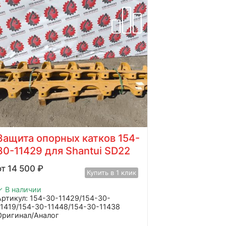
Защита опорных катков 154-
30-11429 для Shantui SD22
14 500
₽
Купить в 1 клик
✓ В наличии
Артикул: 154-30-11429/154-30-
11419/154-30-11448/154-30-11438
Оригинал/Аналог
Гарантия: уточнить