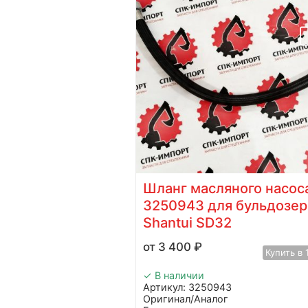
2281 для
Шланг масляного насос
hantui
3250943 для бульдозер
Shantui SD32
Купить в 1 клик
3 400
₽
Купить в 
✓ В наличии
Артикул: 3250943
ь
Оригинал/Аналог
dvanced