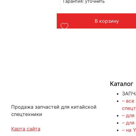
Гарантия: уточнить
Производитель: Advanced
 SD16
Страна: Китай
Подходит: Shantui SD32
орзину
В корзину
Вес: 2 кг
Каталог
ЗАПЧ
– все
Продажа запчастей для китайской
спец
спецтехники
– для
– для
Карта сайта
– на 