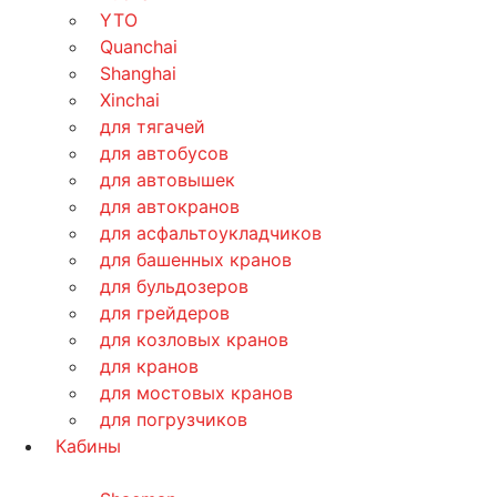
YTO
Quanchai
Shanghai
Xinchai
для тягачей
для автобусов
для автовышек
для автокранов
для асфальтоукладчиков
для башенных кранов
для бульдозеров
для грейдеров
для козловых кранов
для кранов
для мостовых кранов
для погрузчиков
Кабины