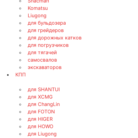
Shacman
Komatsu
Liugong
для бульдозера
для грейдеров
для дорожных катков
для погрузчиков
для тягачей
самосвалов
экскаваторов
КПП
для SHANTUI
для XCMG
для ChangLin
для FOTON
для HIGER
для HOWO
для Liugong