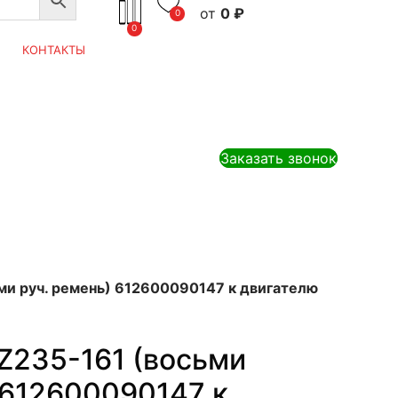
0
₽
0
0
КОНТАКТЫ
Заказать звонок
ми руч. ремень) 612600090147 к двигателю
Z235-161 (восьми
 612600090147 к