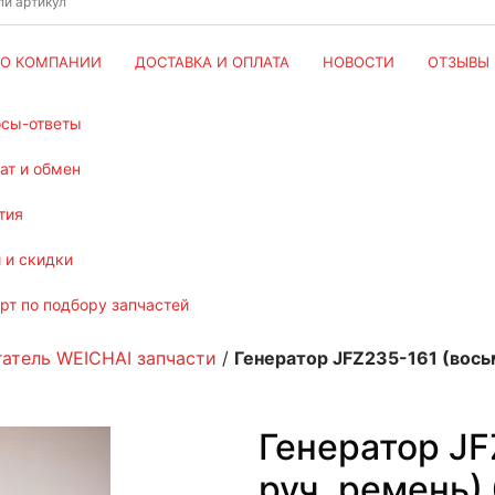
О КОМПАНИИ
ДОСТАВКА И ОПЛАТА
НОВОСТИ
ОТЗЫВЫ
осы-ответы
рат и обмен
тия
и и скидки
ерт по подбору запчастей
атель WEICHAI запчасти
/
Генератор JFZ235-161 (вось
Генератор JF
руч. ремень)