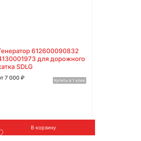
Генератор 612600090832
4130001973 для дорожного
катка SDLG
7 000
₽
Купить в 1 клик
В корзину