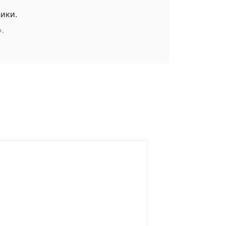
ики.
».