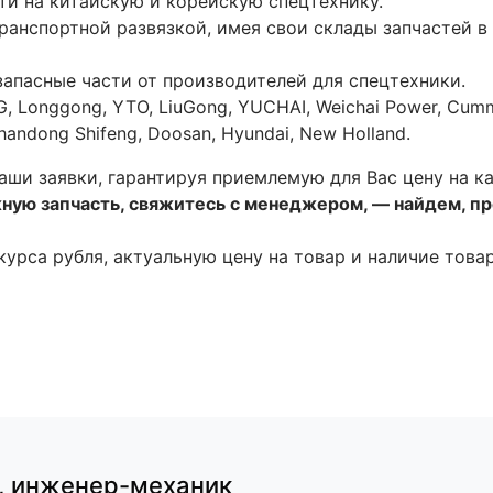
ти на китайскую и корейскую спецтехнику.
анспортной развязкой, имея свои склады запчастей в 
запасные части от производителей для спецтехники.
, Longgong, YTO, LiuGong, YUCHAI, Weichai Power, Cummi
 Shandong Shifeng, Doosan, Hyundai, New Holland.
аши заявки, гарантируя приемлемую для Вас цену на к
жную запчасть, свяжитесь с менеджером, — найдем, п
 курса рубля, актуальную цену на товар и наличие това
,
инженер-механик