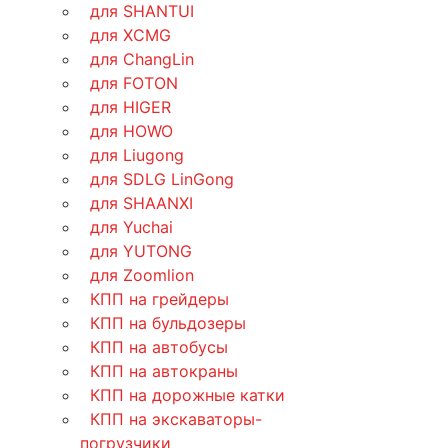
для SHANTUI
для XCMG
для ChangLin
для FOTON
для HIGER
для HOWO
для Liugong
для SDLG LinGong
для SHAANXI
для Yuchai
для YUTONG
для Zoomlion
КПП на грейдеры
КПП на бульдозеры
КПП на автобусы
КПП на автокраны
КПП на дорожные катки
КПП на экскаваторы-
погрузчики