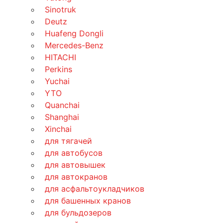
Sinotruk
Deutz
Huafeng Dongli
Mercedes-Benz
HITACHI
Perkins
Yuchai
YTO
Quanchai
Shanghai
Xinchai
для тягачей
для автобусов
для автовышек
для автокранов
для асфальтоукладчиков
для башенных кранов
для бульдозеров