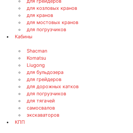
для грейдеров
для козловых кранов
для кранов
для мостовых кранов
для погрузчиков
Кабины
Shacman
Komatsu
Liugong
для бульдозера
для грейдеров
для дорожных катков
для погрузчиков
для тягачей
самосвалов
экскаваторов
КПП