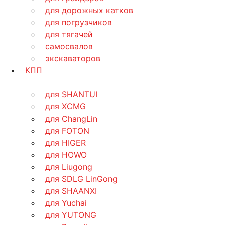
для дорожных катков
для погрузчиков
для тягачей
самосвалов
экскаваторов
КПП
для SHANTUI
для XCMG
для ChangLin
для FOTON
для HIGER
для HOWO
для Liugong
для SDLG LinGong
для SHAANXI
для Yuchai
для YUTONG