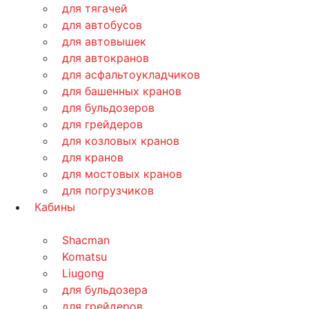
для тягачей
для автобусов
для автовышек
для автокранов
для асфальтоукладчиков
для башенных кранов
для бульдозеров
для грейдеров
для козловых кранов
для кранов
для мостовых кранов
для погрузчиков
Кабины
Shacman
Komatsu
Liugong
для бульдозера
для грейдеров