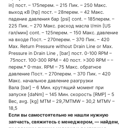
in] пост. – 175перем. – 215 Пик. – 250 Макс.
выход кВ [hp] пост. – 28перем. – 42 Макс.
падение давления бар [psi] cont. – 185перем. –
225 Пик. – 270 Макс. расход масла l/min [US
гал/мин] cont. – 125перем. – 150 Макс. давление
на входе Пост. – 270перем. – 370 Пик. – 420
Max. Return Pressure without Drain Line or Max.
Pressure in Drain Line , [bar] пост. 0-100 RPM –
75пост. 100-300 RPM – 40 пост. >300 RPM – –
перем.* 0-max. RPM – 75 Макс. обратное
давление Пост. – 270перем. – 370 Пик. – 420
Макс. начальное давление разгрузки
Вала [bar] – 6 Мин. крутящий момент при
запуске [daNm] – 145 Мин. скорость [RMP] – 5
Вес, avg. [kg] MTM – 29,7MTMW – 30,2 MTMV –
18,5
Если вы самостоятельно не нашли нужную
запчасть, свяжитесь с менеджером, — найдем,