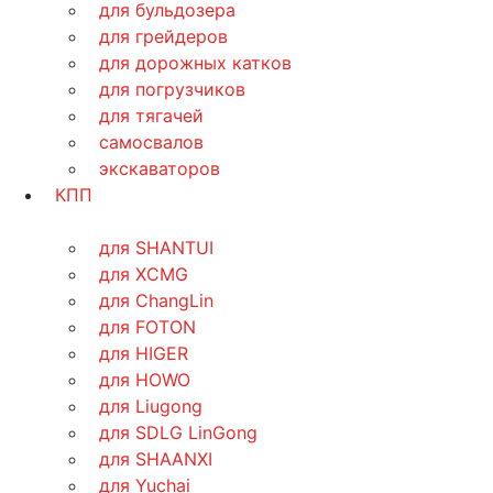
для бульдозера
для грейдеров
для дорожных катков
для погрузчиков
для тягачей
самосвалов
экскаваторов
КПП
для SHANTUI
для XCMG
для ChangLin
для FOTON
для HIGER
для HOWO
для Liugong
для SDLG LinGong
для SHAANXI
для Yuchai