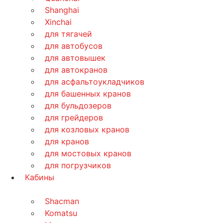
Shanghai
Xinchai
для тягачей
для автобусов
для автовышек
для автокранов
для асфальтоукладчиков
для башенных кранов
для бульдозеров
для грейдеров
для козловых кранов
для кранов
для мостовых кранов
для погрузчиков
Кабины
Shacman
Komatsu