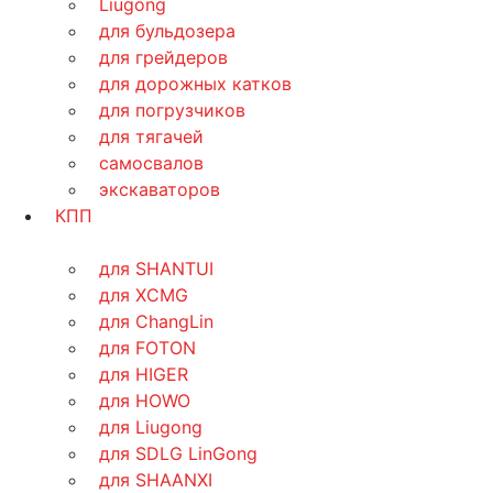
Liugong
для бульдозера
для грейдеров
для дорожных катков
для погрузчиков
для тягачей
самосвалов
экскаваторов
КПП
для SHANTUI
для XCMG
для ChangLin
для FOTON
для HIGER
для HOWO
для Liugong
для SDLG LinGong
для SHAANXI