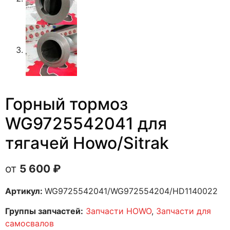
Горный тормоз
WG9725542041 для
тягачей Howo/Sitrak
5 600
₽
Артикул:
WG9725542041/WG972554204/HD1140022
Группы запчастей:
Запчасти HOWO
,
Запчасти для
самосвалов