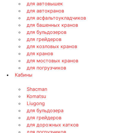
для автовышек
для автокранов
для асфальтоукладчиков
для башенных кранов
для бульдозеров
для грейдеров
для козловых кранов
для кранов
для мостовых кранов
для погрузчиков
Кабины
Shacman
Komatsu
Liugong
для бульдозера
для грейдеров
для дорожных катков
для погрузчиков