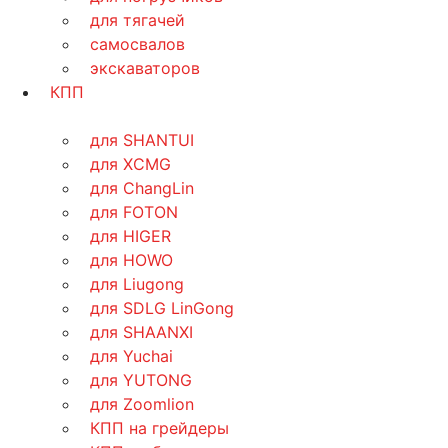
для тягачей
самосвалов
экскаваторов
КПП
для SHANTUI
для XCMG
для ChangLin
для FOTON
для HIGER
для HOWO
для Liugong
для SDLG LinGong
для SHAANXI
для Yuchai
для YUTONG
для Zoomlion
КПП на грейдеры