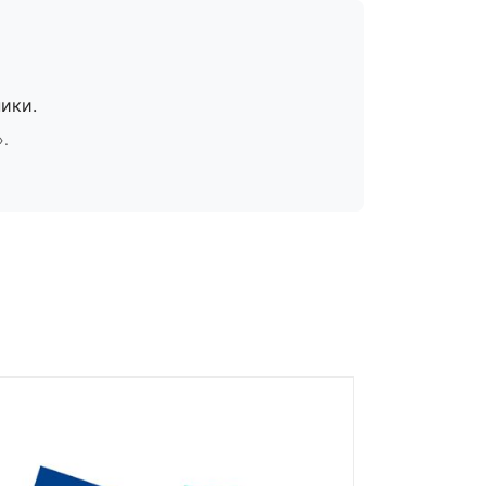
ики.
».