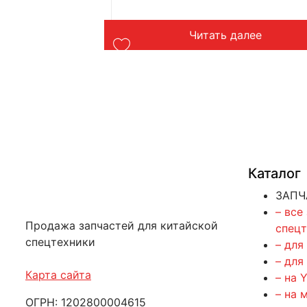
лее
Читать далее
Каталог
ЗАПЧ
– все
Продажа запчастей для китайской
спец
спецтехники
– для
– для
Карта сайта
– на 
– на 
ОГРН: 1202800004615