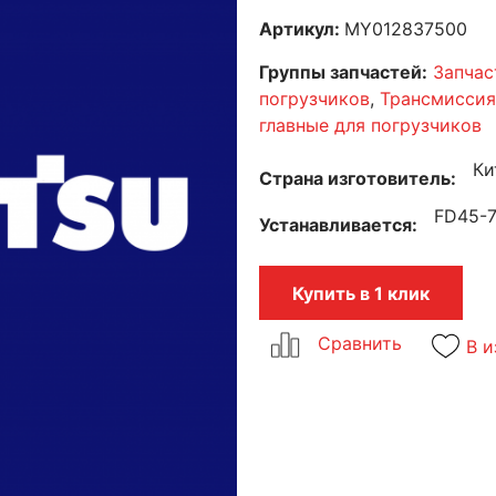
Артикул:
MY012837500
Группы запчастей:
Запчас
погрузчиков
,
Трансмиссия
главные для погрузчиков
Ки
Страна изготовитель
FD45-7
Устанавливается
Купить в 1 клик
В и