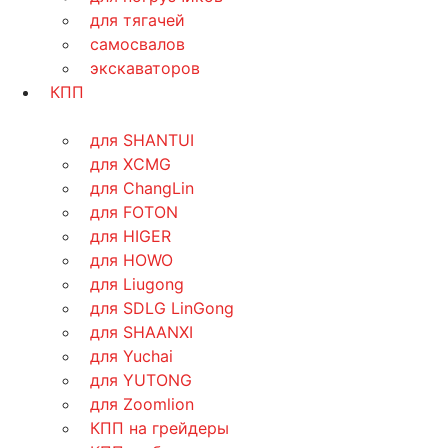
для тягачей
самосвалов
экскаваторов
КПП
для SHANTUI
для XCMG
для ChangLin
для FOTON
для HIGER
для HOWO
для Liugong
для SDLG LinGong
для SHAANXI
для Yuchai
для YUTONG
для Zoomlion
КПП на грейдеры