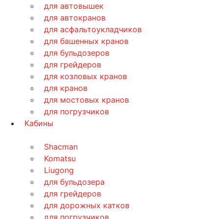
для автовышек
для автокранов
для асфальтоукладчиков
для башенных кранов
для бульдозеров
для грейдеров
для козловых кранов
для кранов
для мостовых кранов
для погрузчиков
Кабины
Shacman
Komatsu
Liugong
для бульдозера
для грейдеров
для дорожных катков
для погрузчиков