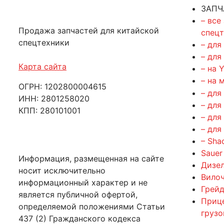
ЗАПЧ
– все
Продажа запчастей для китайской
спец
спецтехники
– для
– для
Карта сайта
– на 
– на 
ОГРН: 1202800004615
– для
ИНН: 2801258020
– для
КПП: 280101001
– для
– для
– Sha
Sauer
Информация, размещенная на сайте
Дизе
носит исключительно
Вилоч
информационный характер и не
Грейд
является публичной офертой,
Приц
определяемой положениями Статьи
груз
437 (2) Гражданского кодекса