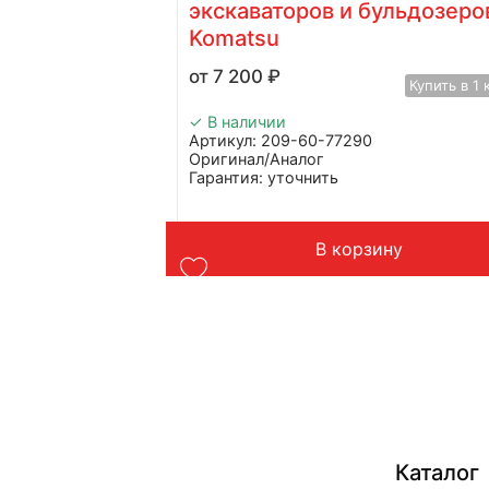
omatsu
экскаваторов и бульдозеро
Komatsu
Купить в 1 клик
7 200
₽
Купить в 1 
✓ В наличии
Артикул: 209-60-77290
Оригинал/Аналог
Гарантия: уточнить
Производитель: Advanced
atsu
Страна: Китай
Подходит: бульдозера и экскаваторы
у
В корзину
Komatsu
Вес: до 1 кг
Каталог