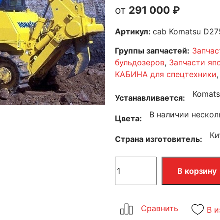
291 000
₽
Артикул:
cab Komatsu D27
Группы запчастей:
Запчас
бульдозеров
,
Запчасти яп
КАБИНА для спецтехники
Komats
Устанавливается
В наличии нескол
Цвета
Ки
Страна изготовитель
В корзину
В и