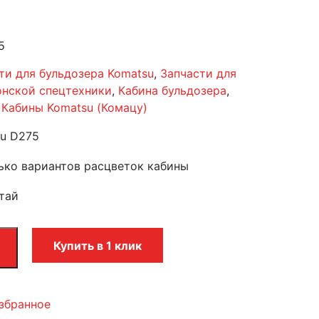
5
ти для бульдозера Komatsu
,
Запчасти для
онской спецтехники
,
Кабина бульдозера
,
,
Кабины Komatsu (Комацу)
u D275
ько вариантов расцветок кабины
тай
Купить в 1 клик
збранное