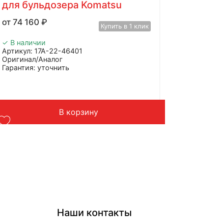
для бульдозера Komatsu
74 160
₽
Купить в 1 клик
✓ В наличии
Артикул: 17А-22-46401
Оригинал/Аналог
Гарантия: уточнить
Производитель: Advanced
Страна: Китай
Подходит: бульдозера Komatsu
Вес: 3 кг
В корзину
Наши контакты