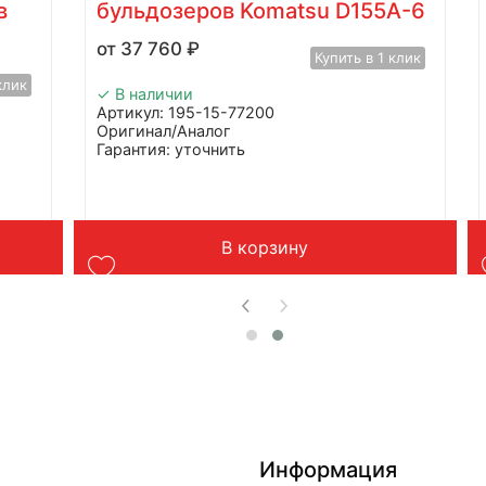
в
бульдозеров Komatsu D155A-6
37 760
₽
Купить в 1 клик
клик
✓ В наличии
Артикул: 195-15-77200
Оригинал/Аналог
Гарантия: уточнить
Производитель: Advanced
Страна: Китай
Подходит: бульдозера и экскаваторы
Komatsu
Вес: до 1 кг
В корзину
Информация