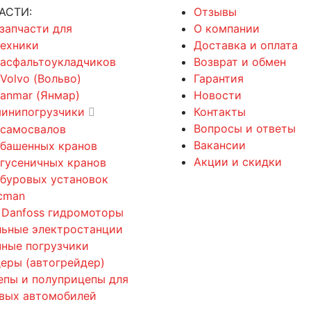
АСТИ:
Отзывы
 запчасти для
О компании
техники
Доставка и оплата
 асфальтоукладчиков
Возврат и обмен
 Volvo (Вольво)
Гарантия
Yanmar (Янмар)
Новости
минипогрузчики
Контакты
Вопросы и ответы
 самосвалов
Вакансии
 башенных кранов
Акции и скидки
 гусеничных кранов
 буровых установок
cman
 Danfoss гидромоторы
льные электростанции
ные погрузчики
еры (автогрейдер)
епы и полуприцепы для
овых автомобилей