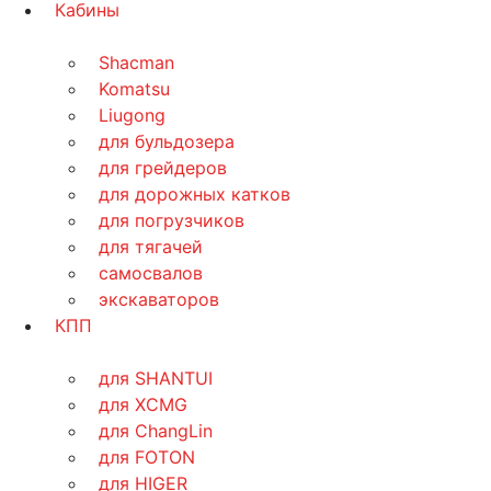
Кабины
Shacman
Komatsu
Liugong
для бульдозера
для грейдеров
для дорожных катков
для погрузчиков
для тягачей
самосвалов
экскаваторов
КПП
для SHANTUI
для XCMG
для ChangLin
для FOTON
для HIGER