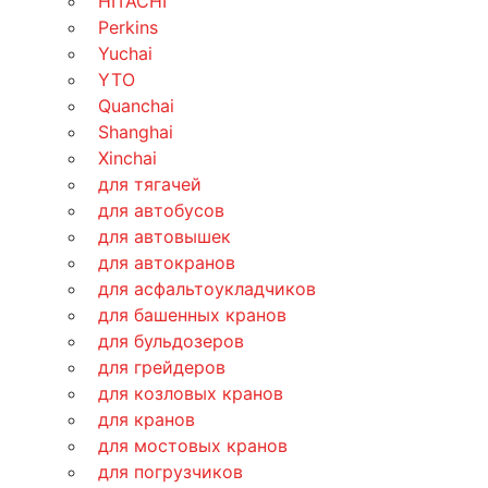
HITACHI
Perkins
Yuchai
YTO
Quanchai
Shanghai
Xinchai
для тягачей
для автобусов
для автовышек
для автокранов
для асфальтоукладчиков
для башенных кранов
для бульдозеров
для грейдеров
для козловых кранов
для кранов
для мостовых кранов
для погрузчиков