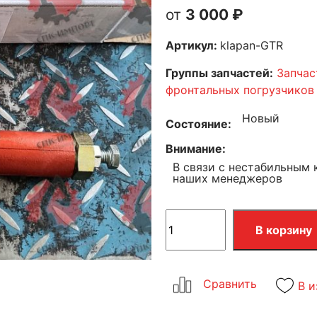
3 000
₽
Артикул:
klapan-GTR
Группы запчастей:
Запчас
фронтальных погрузчиков
Новый
Состояние
Внимание
В связи с нестабильным 
наших менеджеров
В корзину
В и