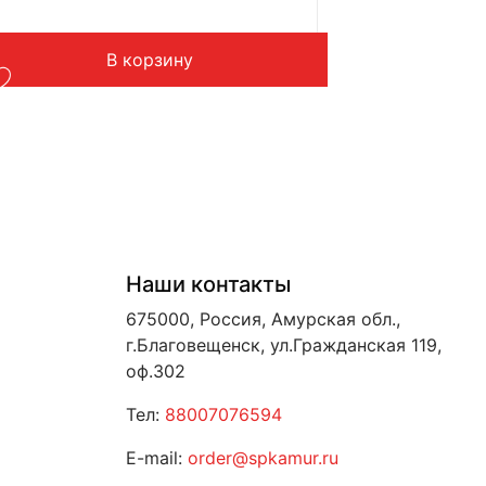
Подходит: XCMG XC978
ес: 1,5 кг
В корзину
Наши контакты
675000, Россия, Амурская обл.,
г.Благовещенск, ул.Гражданская 119,
оф.302
Тел:
88007076594
E-mail:
order@spkamur.ru