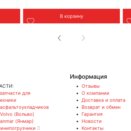
Производитель: Advanced
Страна: Китай
В
Подходит: XCMG LW330RU
В корзину
Вес: до 1 кг
Информация
АСТИ:
Отзывы
 запчасти для
О компании
техники
Доставка и оплата
 асфальтоукладчиков
Возврат и обмен
 Volvo (Вольво)
Гарантия
Yanmar (Янмар)
Новости
минипогрузчики
Контакты