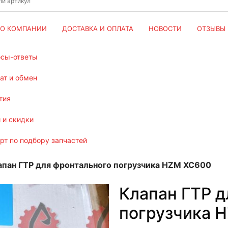
О КОМПАНИИ
ДОСТАВКА И ОПЛАТА
НОВОСТИ
ОТЗЫВЫ
осы-ответы
рат и обмен
тия
и и скидки
ерт по подбору запчастей
апан ГТР для фронтального погрузчика HZM XC600
Клапан ГТР д
погрузчика 