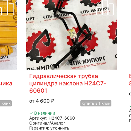
Гидравлическая трубка
чика
цилиндра наклона H24C7-
60601
4 600
₽
1 клик
Купить в 1 клик
✓ В наличии
Артикул: H24C7-60601
Оригинал/Аналог
Гарантия: уточнить