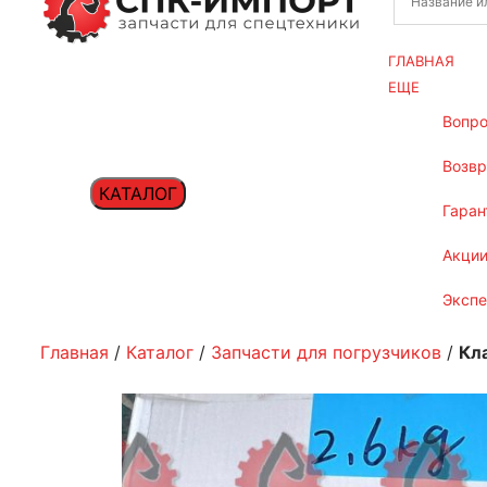
ГЛАВНАЯ
ЕЩЕ
вопр
возв
КАТАЛОГ
гаран
акци
эксп
Главная
/
Каталог
/
Запчасти для погрузчиков
/
Кл