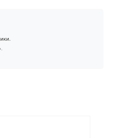
ики.
».