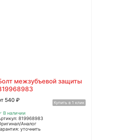
Болт межзубъевой защиты
819968983
540
₽
Купить в 1 клик
✓ В наличии
Артикул: 819968983
Оригинал/Аналог
Гарантия: уточнить
Производитель: Advanced
Страна: Китай