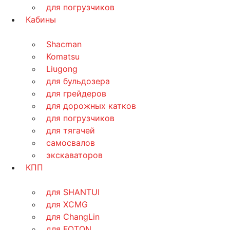
для погрузчиков
Кабины
Shacman
Komatsu
Liugong
для бульдозера
для грейдеров
для дорожных катков
для погрузчиков
для тягачей
самосвалов
экскаваторов
КПП
для SHANTUI
для XCMG
для ChangLin
для FOTON