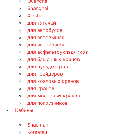
Quanchai
Shanghai
Xinchai
для тягачей
для автобусов
для автовышек
для автокранов
для асфальтоукладчиков
для башенных кранов
для бульдозеров
для грейдеров
для козловых кранов
для кранов
для мостовых кранов
для погрузчиков
Кабины
Shacman
Komatsu