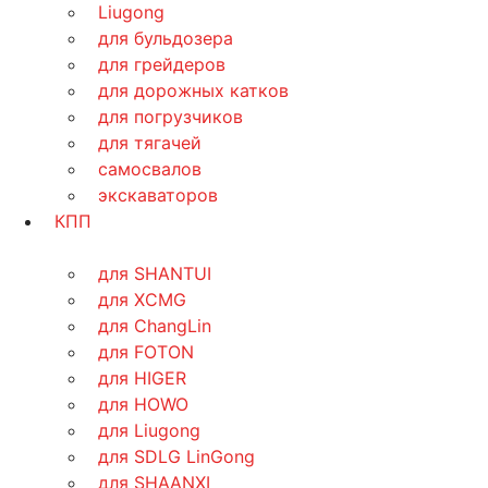
Liugong
для бульдозера
для грейдеров
для дорожных катков
для погрузчиков
для тягачей
самосвалов
экскаваторов
КПП
для SHANTUI
для XCMG
для ChangLin
для FOTON
для HIGER
для HOWO
для Liugong
для SDLG LinGong
для SHAANXI