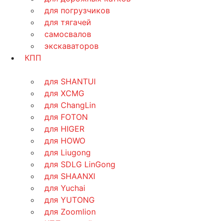
для погрузчиков
для тягачей
самосвалов
экскаваторов
КПП
для SHANTUI
для XCMG
для ChangLin
для FOTON
для HIGER
для HOWO
для Liugong
для SDLG LinGong
для SHAANXI
для Yuchai
для YUTONG
для Zoomlion