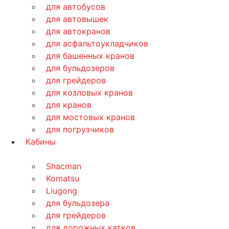
для автобусов
для автовышек
для автокранов
для асфальтоукладчиков
для башенных кранов
для бульдозеров
для грейдеров
для козловых кранов
для кранов
для мостовых кранов
для погрузчиков
Кабины
Shacman
Komatsu
Liugong
для бульдозера
для грейдеров
для дорожных катков