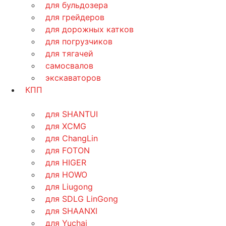
для бульдозера
для грейдеров
для дорожных катков
для погрузчиков
для тягачей
самосвалов
экскаваторов
КПП
для SHANTUI
для XCMG
для ChangLin
для FOTON
для HIGER
для HOWO
для Liugong
для SDLG LinGong
для SHAANXI
для Yuchai