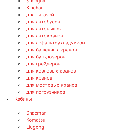
Shanghai
Xinchai
для тягачей
для автобусов
для автовышек
для автокранов
для асфальтоукладчиков
для башенных кранов
для бульдозеров
для грейдеров
для козловых кранов
для кранов
для мостовых кранов
для погрузчиков
Кабины
Shacman
Komatsu
Liugong