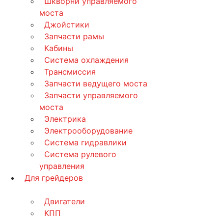
Шкворни управляемого
моста
Джойстики
Запчасти рамы
Кабины
Система охлаждения
Трансмиссия
Запчасти ведущего моста
Запчасти управляемого
моста
Электрика
Электрооборудование
Система гидравлики
Система рулевого
управления
Для грейдеров
Двигатели
КПП