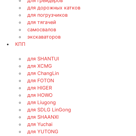
для грейдеров
для дорожных катков
для погрузчиков
для тягачей
самосвалов
экскаваторов
КПП
для SHANTUI
для XCMG
для ChangLin
для FOTON
для HIGER
для HOWO
для Liugong
для SDLG LinGong
для SHAANXI
для Yuchai
для YUTONG