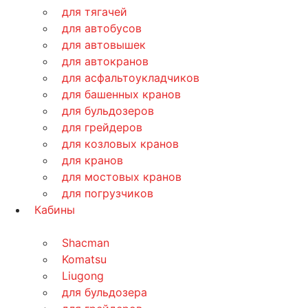
для тягачей
для автобусов
для автовышек
для автокранов
для асфальтоукладчиков
для башенных кранов
для бульдозеров
для грейдеров
для козловых кранов
для кранов
для мостовых кранов
для погрузчиков
Кабины
Shacman
Komatsu
Liugong
для бульдозера