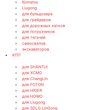
Komatsu
Liugong
для бульдозера
для грейдеров
для дорожных катков
для погрузчиков
для тягачей
самосвалов
экскаваторов
КПП
для SHANTUI
для XCMG
для ChangLin
для FOTON
для HIGER
для HOWO
для Liugong
для SDLG LinGong