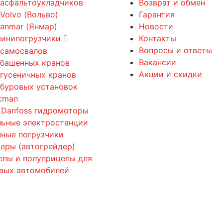
 асфальтоукладчиков
Возврат и обмен
 Volvo (Вольво)
Гарантия
Yanmar (Янмар)
Новости
минипогрузчики
Контакты
Вопросы и ответы
 самосвалов
Вакансии
 башенных кранов
Акции и скидки
 гусеничных кранов
 буровых установок
cman
 Danfoss гидромоторы
льные электростанции
ные погрузчики
еры (автогрейдер)
епы и полуприцепы для
овых автомобилей