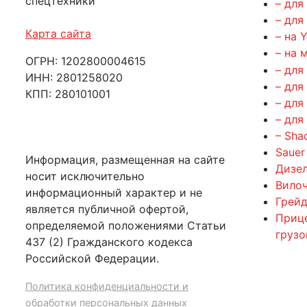
спецтехники
– для
– для
Карта сайта
– на 
– на 
ОГРН: 1202800004615
– для
ИНН: 2801258020
– для
КПП: 280101001
– для
– для
– Sha
Sauer
Информация, размещенная на сайте
Дизе
носит исключительно
Вилоч
информационный характер и не
Грейд
является публичной офертой,
Приц
определяемой положениями Статьи
груз
437 (2) Гражданского кодекса
Российской Федерации.
Политика конфиденциальности и
обработки персональных данных