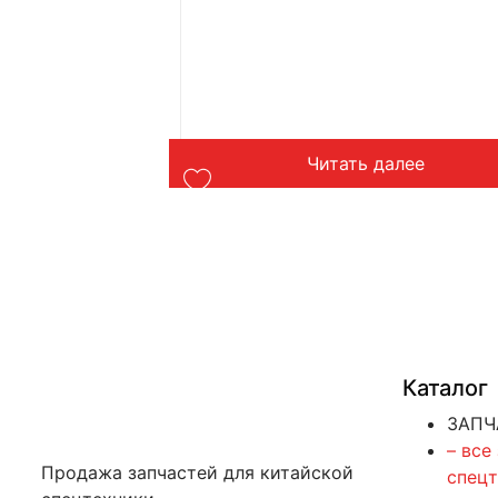
лее
Читать далее
Каталог
ЗАПЧ
– все
Продажа запчастей для китайской
спец