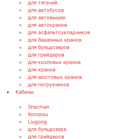
для тягачей
для автобусов
для автовышек
для автокранов
для асфальтоукладчиков
для башенных кранов
для бульдозеров
для грейдеров
для козловых кранов
для кранов
для мостовых кранов
для погрузчиков
Кабины
Shacman
Komatsu
Liugong
для бульдозера
для грейдеров