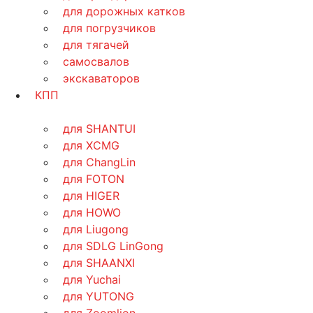
для дорожных катков
для погрузчиков
для тягачей
самосвалов
экскаваторов
КПП
для SHANTUI
для XCMG
для ChangLin
для FOTON
для HIGER
для HOWO
для Liugong
для SDLG LinGong
для SHAANXI
для Yuchai
для YUTONG