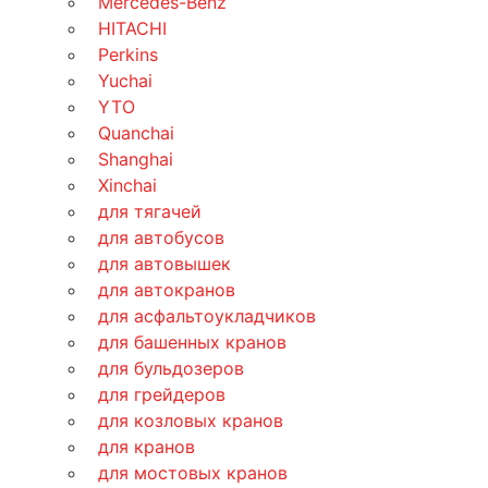
Mercedes-Benz
HITACHI
Perkins
Yuchai
YTO
Quanchai
Shanghai
Xinchai
для тягачей
для автобусов
для автовышек
для автокранов
для асфальтоукладчиков
для башенных кранов
для бульдозеров
для грейдеров
для козловых кранов
для кранов
для мостовых кранов