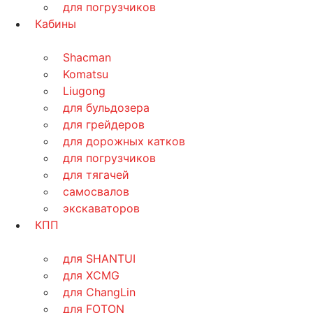
для погрузчиков
Кабины
Shacman
Komatsu
Liugong
для бульдозера
для грейдеров
для дорожных катков
для погрузчиков
для тягачей
самосвалов
экскаваторов
КПП
для SHANTUI
для XCMG
для ChangLin
для FOTON