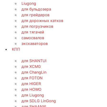
Liugong
для бульдозера
для грейдеров
для дорожных катков
для погрузчиков
для тягачей
самосвалов
экскаваторов
КПП
для SHANTUI
для XCMG
для ChangLin
для FOTON
для HIGER
для HOWO
для Liugong
для SDLG LinGong
для SHAANXI