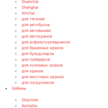
Quanchai
Shanghai
Xinchai
для тягачей
для автобусов
для автовышек
для автокранов
для асфальтоукладчиков
для башенных кранов
для бульдозеров
для грейдеров
для козловых кранов
для кранов
для мостовых кранов
для погрузчиков
Кабины
Shacman
Komatsu