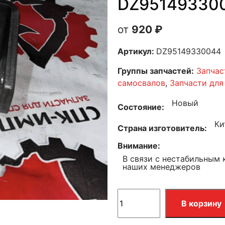
DZ95149330
920
₽
Артикул:
DZ95149330044
Группы запчастей:
Запчас
самосвалов
,
Запчасти для
Новый
Состояние
Ки
Страна изготовитель
Внимание
В связи с нестабильным 
наших менеджеров
В корзину