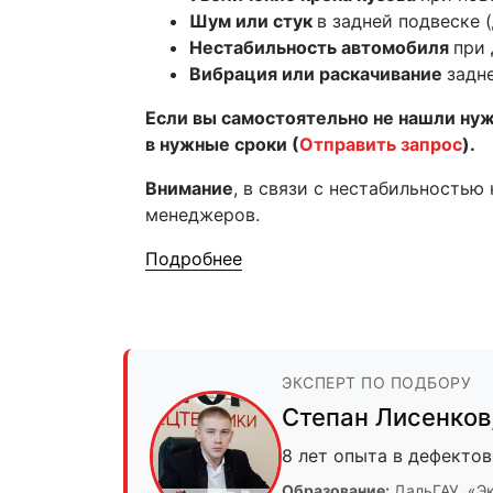
Шум или стук
в задней подвеске 
Нестабильность автомобиля
при 
Вибрация или раскачивание
задн
Если вы самостоятельно не нашли ну
в нужные сроки (
Отправить запрос
).
Внимание
, в связи с нестабильностью
менеджеров.
Подробнее
ЭКСПЕРТ ПО ПОДБОРУ
Степан Лисенков
8 лет опыта в дефектов
Образование:
ДальГАУ
, «Э