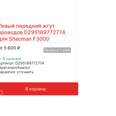
Левый передний жгут
проводов DZ95189772774
для Shacman F3000
5 600
₽
Купить в 1 клик
✓ В наличии
Артикул: DZ95189772774
Оригинал/Аналог
Гарантия: уточнить
Производитель: Advanced
Страна: Китай
Применение: Shacman F3000
В корзину
Вес: до 1 кг