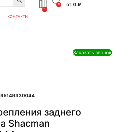
0
₽
0
0
КОНТАКТЫ
Заказать звонок
DZ95149330044
репления заднего
ра Shacman