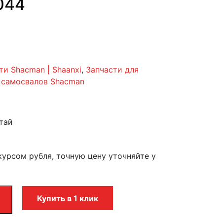
044
ти Shacman | Shaanxi
,
Запчасти для
 самосвалов Shacman
тай
курсом рубля, точную цену уточняйте у
Купить в 1 клик