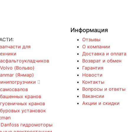
Информация
АСТИ:
Отзывы
 запчасти для
О компании
техники
Доставка и оплата
 асфальтоукладчиков
Возврат и обмен
 Volvo (Вольво)
Гарантия
Yanmar (Янмар)
Новости
минипогрузчики
Контакты
Вопросы и ответы
 самосвалов
Вакансии
 башенных кранов
Акции и скидки
 гусеничных кранов
 буровых установок
cman
 Danfoss гидромоторы
льные электростанции