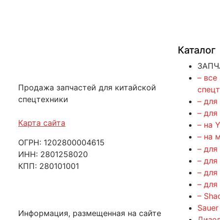
Каталог
ЗАПЧ
– все
Продажа запчастей для китайской
спец
спецтехники
– для
– для
Карта сайта
– на 
– на 
ОГРН: 1202800004615
– для
ИНН: 2801258020
– для
КПП: 280101001
– для
– для
– Sha
Sauer
Информация, размещенная на сайте
Дизе