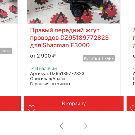
Правый передний жгут
проводов DZ95189772823
для Shacman F3000
1 клик
2 900
₽
Купить в 1 клик
✓ В наличии
Артикул: DZ95189772823
Оригинал/Аналог
Гарантия: уточнить
Производитель: Advanced
Страна: Китай
Применение: Shacman F3000
В корзину
Вес: до 1 кг