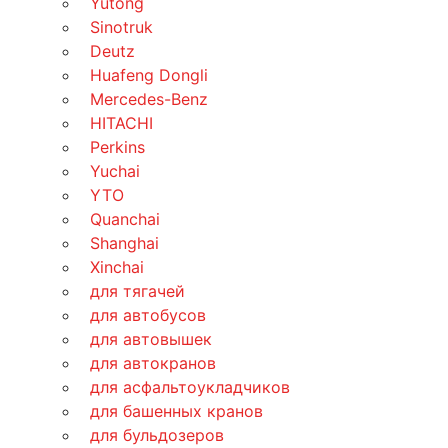
Yutong
Sinotruk
Deutz
Huafeng Dongli
Mercedes-Benz
HITACHI
Perkins
Yuchai
YTO
Quanchai
Shanghai
Xinchai
для тягачей
для автобусов
для автовышек
для автокранов
для асфальтоукладчиков
для башенных кранов
для бульдозеров