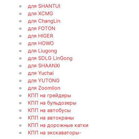
для SHANTUI
для XCMG
для ChangLin
для FOTON
для HIGER
для HOWO
для Liugong
для SDLG LinGong
для SHAANXI
для Yuchai
для YUTONG
для Zoomlion
КПП на грейдеры
КПП на бульдозеры
КПП на автобусы
КПП на автокраны
КПП на дорожные катки
КПП на экскаваторы-