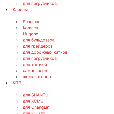
для погрузчиков
Кабины
Shacman
Komatsu
Liugong
для бульдозера
для грейдеров
для дорожных катков
для погрузчиков
для тягачей
самосвалов
экскаваторов
КПП
для SHANTUI
для XCMG
для ChangLin
для FOTON