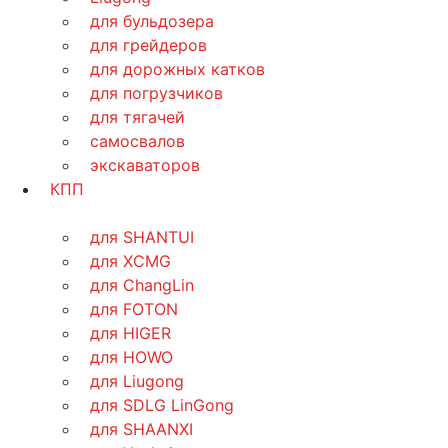
для бульдозера
для грейдеров
для дорожных катков
для погрузчиков
для тягачей
самосвалов
экскаваторов
КПП
для SHANTUI
для XCMG
для ChangLin
для FOTON
для HIGER
для HOWO
для Liugong
для SDLG LinGong
для SHAANXI