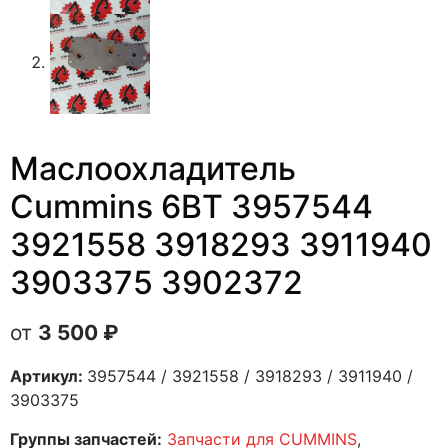
Маслоохладитель
Cummins 6BT 3957544
3921558 3918293 3911940
3903375 3902372
3 500
₽
Артикул:
3957544 / 3921558 / 3918293 / 3911940 /
3903375
Группы запчастей:
Запчасти для CUMMINS
,