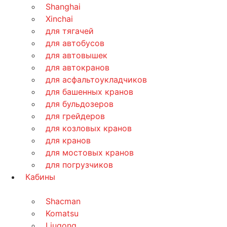
Shanghai
Xinchai
для тягачей
для автобусов
для автовышек
для автокранов
для асфальтоукладчиков
для башенных кранов
для бульдозеров
для грейдеров
для козловых кранов
для кранов
для мостовых кранов
для погрузчиков
Кабины
Shacman
Komatsu
Liugong