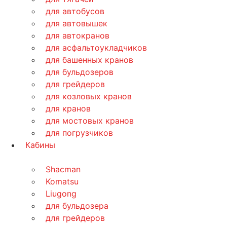
для автобусов
для автовышек
для автокранов
для асфальтоукладчиков
для башенных кранов
для бульдозеров
для грейдеров
для козловых кранов
для кранов
для мостовых кранов
для погрузчиков
Кабины
Shacman
Komatsu
Liugong
для бульдозера
для грейдеров