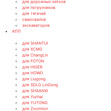
для дорожных катков
для погрузчиков
для тягачей
самосвалов
экскаваторов
КПП
для SHANTUI
для XCMG
для ChangLin
для FOTON
для HIGER
для HOWO
для Liugong
для SDLG LinGong
для SHAANXI
для Yuchai
для YUTONG
для Zoomlion