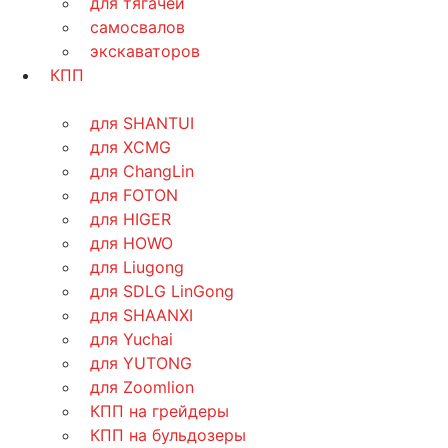
для тягачей
самосвалов
экскаваторов
КПП
для SHANTUI
для XCMG
для ChangLin
для FOTON
для HIGER
для HOWO
для Liugong
для SDLG LinGong
для SHAANXI
для Yuchai
для YUTONG
для Zoomlion
КПП на грейдеры
КПП на бульдозеры