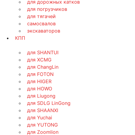
для дорожных катков
для погрузчиков
для тягачей
самосвалов
экскаваторов
КПП
для SHANTUI
для XCMG
для ChangLin
для FOTON
для HIGER
для HOWO
для Liugong
для SDLG LinGong
для SHAANXI
для Yuchai
для YUTONG
для Zoomlion