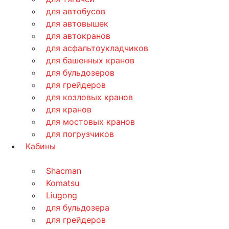
для автобусов
для автовышек
для автокранов
для асфальтоукладчиков
для башенных кранов
для бульдозеров
для грейдеров
для козловых кранов
для кранов
для мостовых кранов
для погрузчиков
Кабины
Shacman
Komatsu
Liugong
для бульдозера
для грейдеров