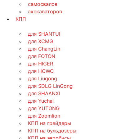
самосвалов
экскаваторов
КПП
для SHANTUI
для XCMG
для ChangLin
для FOTON
для HIGER
для HOWO
для Liugong
для SDLG LinGong
для SHAANXI
для Yuchai
для YUTONG
для Zoomlion
КПП на грейдеры
КПП на бульдозеры
КПП на автобусы