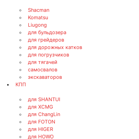
Shacman
Komatsu
Liugong
для бульдозера
для грейдеров
для дорожных катков
для погрузчиков
для тягачей
самосвалов
экскаваторов
КПП
для SHANTUI
для XCMG
для ChangLin
для FOTON
для HIGER
для HOWO