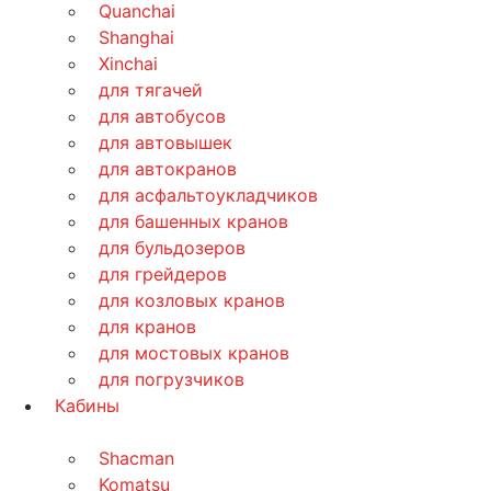
Quanchai
Shanghai
Xinchai
для тягачей
для автобусов
для автовышек
для автокранов
для асфальтоукладчиков
для башенных кранов
для бульдозеров
для грейдеров
для козловых кранов
для кранов
для мостовых кранов
для погрузчиков
Кабины
Shacman
Komatsu