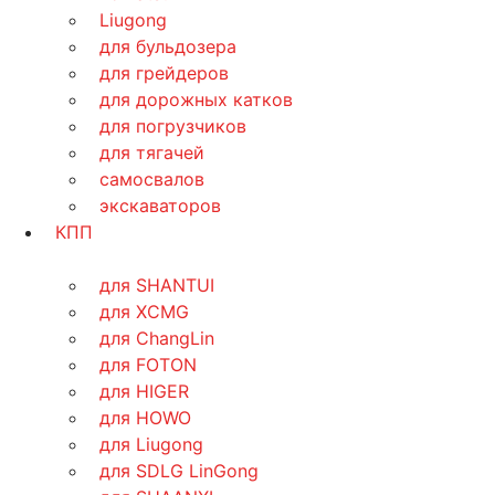
Liugong
для бульдозера
для грейдеров
для дорожных катков
для погрузчиков
для тягачей
самосвалов
экскаваторов
КПП
для SHANTUI
для XCMG
для ChangLin
для FOTON
для HIGER
для HOWO
для Liugong
для SDLG LinGong