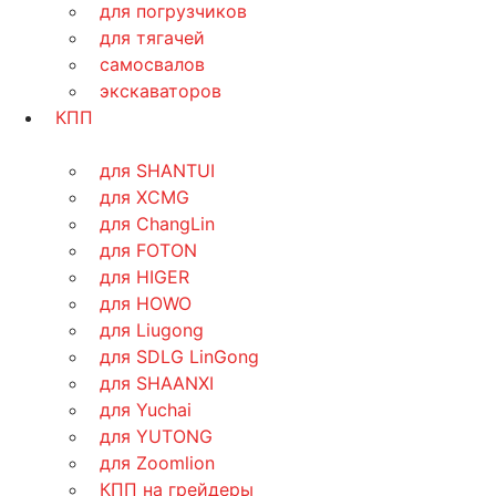
для погрузчиков
для тягачей
самосвалов
экскаваторов
КПП
для SHANTUI
для XCMG
для ChangLin
для FOTON
для HIGER
для HOWO
для Liugong
для SDLG LinGong
для SHAANXI
для Yuchai
для YUTONG
для Zoomlion
КПП на грейдеры