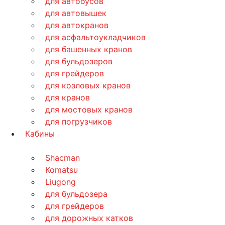
для автобусов
для автовышек
для автокранов
для асфальтоукладчиков
для башенных кранов
для бульдозеров
для грейдеров
для козловых кранов
для кранов
для мостовых кранов
для погрузчиков
Кабины
Shacman
Komatsu
Liugong
для бульдозера
для грейдеров
для дорожных катков