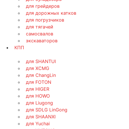
для грейдеров
для дорожных катков
для погрузчиков
для тягачей
самосвалов
экскаваторов
КПП
для SHANTUI
для XCMG
для ChangLin
для FOTON
для HIGER
для HOWO
для Liugong
для SDLG LinGong
для SHAANXI
для Yuchai