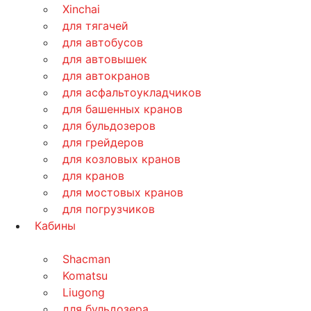
Xinchai
для тягачей
для автобусов
для автовышек
для автокранов
для асфальтоукладчиков
для башенных кранов
для бульдозеров
для грейдеров
для козловых кранов
для кранов
для мостовых кранов
для погрузчиков
Кабины
Shacman
Komatsu
Liugong
для бульдозера