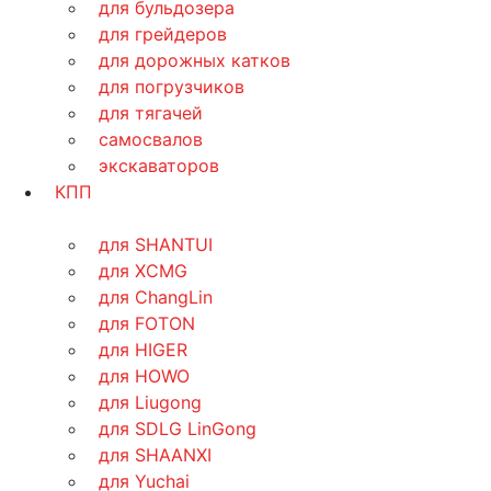
для бульдозера
для грейдеров
для дорожных катков
для погрузчиков
для тягачей
самосвалов
экскаваторов
КПП
для SHANTUI
для XCMG
для ChangLin
для FOTON
для HIGER
для HOWO
для Liugong
для SDLG LinGong
для SHAANXI
для Yuchai